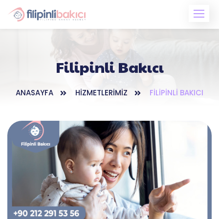
Skip
to
content
Filipinli Bakıcı
ANASAYFA
HIZMETLERIMIZ
FILIPINLI BAKICI