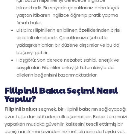
için bütün Filipinliler iyi derecede İngilizce
bilmektedir. Bu sayede çocuklarınız daha küçük
yaştan itibaren İngilizce öğrenip pratik yapma
fırsatı bulur.
Disiplin: Filipinlilerin en bilinen özelliklerinden birisi
disiplinli olmalarıdır. Çocuklarınıza şefkatle
yaklaşırken onları bir düzene alıştırırlar ve bu da
başarıyı getirir.
Hoşgörü: Son derece nezaket sahibi, enerjik ve
saygılı olan Filipinliler anlayışlı tutumlarıyla da
ailelerin beğenisini kazanmaktadırlar.
Filipinli Bakıcı Seçimi Nasıl
Yapılır?
Filipinli bakıcı
seçmek, bir Filipinli bakıcının sağlayacağı
avantajlardan istifadenin ilk aşamasıdır. Bakıcı tercihinizi
yaparken mutlaka güvenilir, kalitesini tescil ettirmiş bir
danışmanlık merkezinden hizmet almanızda fayda var.