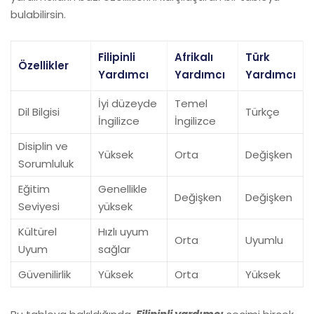
bulabilirsin.
Filipinli
Afrikalı
Türk
Özellikler
Yardımcı
Yardımcı
Yardımcı
İyi düzeyde
Temel
Dil Bilgisi
Türkçe
İngilizce
İngilizce
Disiplin ve
Yüksek
Orta
Değişken
Sorumluluk
Eğitim
Genellikle
Değişken
Değişken
Seviyesi
yüksek
Kültürel
Hızlı uyum
Orta
Uyumlu
Uyum
sağlar
Güvenilirlik
Yüksek
Orta
Yüksek