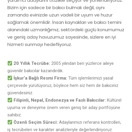
yardımcı adaylarını titizlikle seçiyor ve yönlendiriyoruz.
Bizim için sadece bir bakıcı bulmak değil, aynı
zamanda evinizde uzun vadeli bir uyum ve huzur
sağlamak önemlidir. İnsan kaynakları ve bakıcı temini
alanındaki uzmanlığımız, sektördeki güçlü konumumuz
ve geniş aday havuzumuz sayesinde, sizlere en iyi
hizmeti sunmayı hedefliyoruz.
20 Yıllık Tecrübe:
2005 yılından beri yüzlerce aileye
güvenilir bakıcılar kazandırdık.
İşkur’a Bağlı Resmi Firma:
Tüm işlemlerimizi yasal
çerçevede yürütüyoruz, böylece hem siz hem de bakıcınız
güvendesiniz.
Filipinli, Nepal, Endonezya ve Faslı Bakıcılar:
Kültürel
uyuma ve deneyime önem veren geniş bir aday portföyüne
sahibiz.
Özenli Seçim Süreci:
Adaylarımızı referans kontrolleri,
iş tecrübeleri ve karakter analizleriyle değerlendiriyoruz.