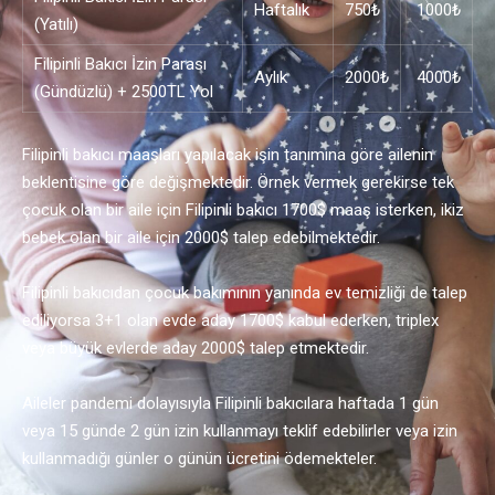
Haftalık
750₺
1000₺
(Yatılı)
Filipinli Bakıcı İzin Parası
Aylık
2000₺
4000₺
(Gündüzlü) + 2500TL Yol
Filipinli bakıcı maaşları yapılacak işin tanımına göre ailenin
beklentisine göre değişmektedir. Örnek vermek gerekirse tek
çocuk olan bir aile için Filipinli bakıcı 1700$ maaş isterken, ikiz
bebek olan bir aile için 2000$ talep edebilmektedir.
Filipinli bakıcıdan çocuk bakımının yanında ev temizliği de talep
ediliyorsa 3+1 olan evde aday 1700$ kabul ederken, triplex
veya büyük evlerde aday 2000$ talep etmektedir.
Aileler pandemi dolayısıyla Filipinli bakıcılara haftada 1 gün
veya 15 günde 2 gün izin kullanmayı teklif edebilirler veya izin
kullanmadığı günler o günün ücretini ödemekteler.