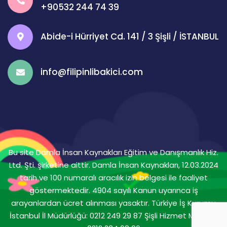
+90532 244 74 39
Abide-i Hürriyet Cd. 141 / 3 Şişli / İSTANBUL
info@filipinlibakici.com
Bu site Damla İnsan Kaynakları Eğitim ve Danışmanlık Hiz.
Ltd. Şti. şirketine aittir. Damla İnsan Kaynakları, 12.03.2024
tarih ve 100 numaralı aracılık izin belgesi ile faaliyet
göstermektedir. 4904 sayılı Kanun uyarınca iş
arayanlardan ücret alınması yasaktır. Türkiye İş Kurumu
İstanbul İl Müdürlüğü: 0212 249 29 87 Şişli Hizmet Merkezi: