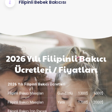
Filipinli Bebek Bakıcısı
2026 Yılı Filipinli Bakıcı
Ücretleri / Fiyatları
2026 Yılı Filipinli Bakıcı Ücretleri
Filipinli Bakıcı Maaşları
Gündüzlü
1300$
1500$
Filipinli Bakıcı Maaşları
Yatılı
1700$
2000$
Filipinli Bakıcı İzin Parası