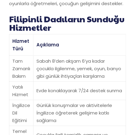
oyunlarla öğretmeleri, çocuğun gelişimini destekler.
Filipinli Dadıların Sunduğu
Hizmetler
Hizmet
Açıklama
Türü
Tam
Sabah 8’den akşam 6’ya kadar
Zamanlı
çocukla ilgilenme, yemek, oyun, banyo
Bakım
gibi günlük ihtiyaçları karşılama
Yatılı
Evde konaklayarak 7/24 destek sunma
Hizmet
İngilizce
Günlük konuşmalar ve aktivitelerle
Dil
İngilizce öğreterek gelişime katkı
Eğitimi
sağlama
Temel
Çocukla ilgili temizlik, çamaşır ve