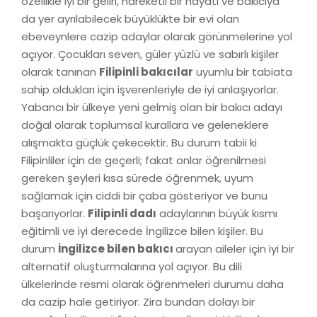
özellikle iyi bir geliri, hareketli bir hayatı ve bakıcıya
da yer ayrılabilecek büyüklükte bir evi olan
ebeveynlere cazip adaylar olarak görünmelerine yol
açıyor. Çocukları seven, güler yüzlü ve sabırlı kişiler
olarak tanınan
Filipinli bakıcılar
uyumlu bir tabiata
sahip oldukları için işverenleriyle de iyi anlaşıyorlar.
Yabancı bir ülkeye yeni gelmiş olan bir bakıcı adayı
doğal olarak toplumsal kurallara ve geleneklere
alışmakta güçlük çekecektir. Bu durum tabii ki
Filipinliler için de geçerli; fakat onlar öğrenilmesi
gereken şeyleri kısa sürede öğrenmek, uyum
sağlamak için ciddi bir çaba gösteriyor ve bunu
başarıyorlar.
Filipinli dadı
adaylarının büyük kısmı
eğitimli ve iyi derecede İngilizce bilen kişiler. Bu
durum
İngilizce bilen bakıcı
arayan aileler için iyi bir
alternatif oluşturmalarına yol açıyor. Bu dili
ülkelerinde resmi olarak öğrenmeleri durumu daha
da cazip hale getiriyor. Zira bundan dolayı bir