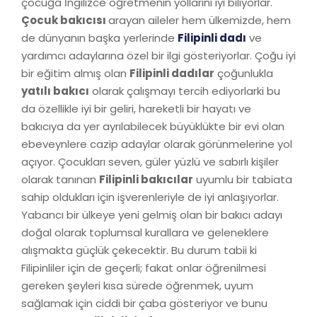
çocuğa İngilizce öğretmenin yollarını iyi biliyorlar.
Çocuk bakıcısı
arayan aileler hem ülkemizde, hem
de dünyanın başka yerlerinde
Filipinli dadı
ve
yardımcı adaylarına özel bir ilgi gösteriyorlar. Çoğu iyi
bir eğitim almış olan
Filipinli dadılar
çoğunlukla
yatılı bakıcı
olarak çalışmayı tercih ediyorlarki bu
da özellikle iyi bir geliri, hareketli bir hayatı ve
bakıcıya da yer ayrılabilecek büyüklükte bir evi olan
ebeveynlere cazip adaylar olarak görünmelerine yol
açıyor. Çocukları seven, güler yüzlü ve sabırlı kişiler
olarak tanınan
Filipinli bakıcılar
uyumlu bir tabiata
sahip oldukları için işverenleriyle de iyi anlaşıyorlar.
Yabancı bir ülkeye yeni gelmiş olan bir bakıcı adayı
doğal olarak toplumsal kurallara ve geleneklere
alışmakta güçlük çekecektir. Bu durum tabii ki
Filipinliler için de geçerli; fakat onlar öğrenilmesi
gereken şeyleri kısa sürede öğrenmek, uyum
sağlamak için ciddi bir çaba gösteriyor ve bunu