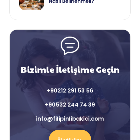
Nasıl Belirlenmeli?
Bizimle İletişime Geçin
+90212 291 53 56
+90532 244 74 39
info@filipinlibakici.com