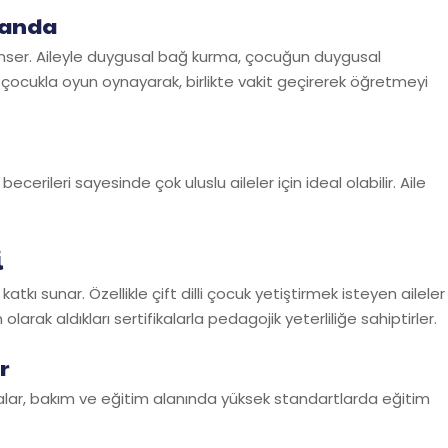
planda
imser. Aileyle duygusal bağ kurma, çocuğun duygusal
kle çocukla oyun oynayarak, birlikte vakit geçirerek öğretmeyi
e becerileri sayesinde çok uluslu aileler için ideal olabilir. Aile
i
katkı sunar. Özellikle çift dilli çocuk yetiştirmek isteyen aileler
olarak aldıkları sertifikalarla pedagojik yeterliliğe sahiptirler.
r
malar, bakım ve eğitim alanında yüksek standartlarda eğitim