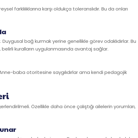
reysel farklılıklarına karşı oldukça toleranslıdır. Bu da onları
da
er. Duygusal bağ kurmak yerine genellikle görev odaklıdırlar. Bu
, belirli kuralların uygulanmasında avantaj sağlar.
r. Anne-baba otoritesine saygılıdırlar ama kendi pedagojik
eri
endirilmeli. Özellikle daha önce çalıştığı ailelerin yorumları,
sunar