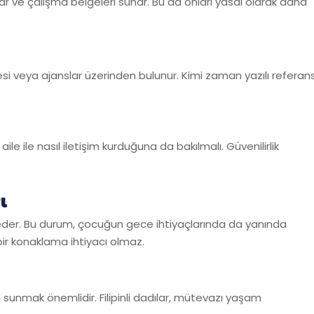
lar ve çalışma belgeleri sunar. Bu da onları yasal olarak daha
esi veya ajanslar üzerinden bulunur. Kimi zaman yazılı referan
le ile nasıl iletişim kurduğuna da bakılmalı. Güvenilirlik
ı
ul eder. Bu durum, çocuğun gece ihtiyaçlarında da yanında
bir konaklama ihtiyacı olmaz.
lan sunmak önemlidir. Filipinli dadılar, mütevazı yaşam