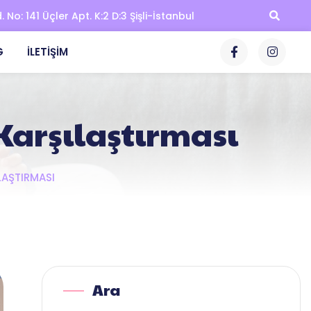
No: 141 Üçler Apt. K:2 D:3 Şişli-İstanbul
G
İLETIŞIM
ı Karşılaştırması
ILAŞTIRMASI
Ara