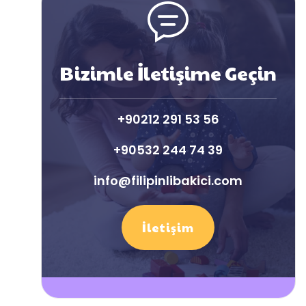
Bizimle İletişime Geçin
+90212 291 53 56
+90532 244 74 39
info@filipinlibakici.com
İletişim