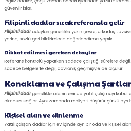
İngiliz dadılar, çoğu zaman önceki işlerinden yazılı referans
güvenilir kılar.
Filipinli dadılar sıcak referansla gelir
Filipinli dadı
adayları genellikle yakın çevre, arkadaş tavsiy
yerine, sözlü geri bildirimlerle değerlendirme yapılır.
Dikkat edilmesi gereken detaylar
Referans kontrolü yaparken sadece çalıştığı sürelere değil, ai
sadece belgelerle değil, davranış geçmişiyle de ölçülür.
Konaklama ve Çalışma Şartlar
Filipinli dadı
genellikle ailenin evinde yatılı çalışmayı kab
olmasını sağlar. Aynı zamanda maliyeti düşürür çünkü ayrı 
Kişisel alan ve dinlenme
Yatılı çalışan dadılar için ev içinde ayrı bir oda ve kişisel a