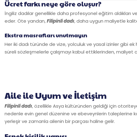
Ücret farkı neye göre oluşur?
İngiliz dadılar genellikle daha profesyonel eğitim aldıkları v
eder. Öte yandan,
Filipinli dadı
, daha uygun maliyetle kalite
Ekstra masrafları unutmayın
Her iki dadı türünde de vize, yolculuk ve yasal izinler gibi ek
süreli sözleşmelerle çalışmayı kabul ettiklerinden, maliyet a
Aile ile Uyum ve İletişim
Filipinli dadı
, özellikle Asya kültüründen geldiği için otorite
nedenle evin genel düzenine ve ebeveynlerin taleplerine k
yerleşir ve zamanla ailenin bir parçası haline gelir.
Esnek kişilik yapısı