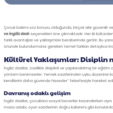
Çocuk bakımı söz konusu olduğunda, birçok aile güvenilir v
ve İngiliz dadı
seçenekleri öne çıkmaktadır. Her iki kültürde
farklı avantajları ve yaklaşımları beraberinde getirir. Bu yaz
önünde bulundurmanız gereken temel farkları detaylıca in
Kültürel Yaklaşımlar: Disiplin 
İngiliz dadılar, özellikle disiplinli ve yapılandırılmış bir eğitim
yöntem benimserler. Yemek saatlerinden uyku düzenine kadar
kendilerini daha güvende hisseder” felsefesiyle hareket ede
Davranış odaklı gelişim
İngiliz dadılar, çocuklara sosyal beceriler kazandırırken aynı
masa adabı, oyun saatlerinin doğru kullanımı gibi konularda c