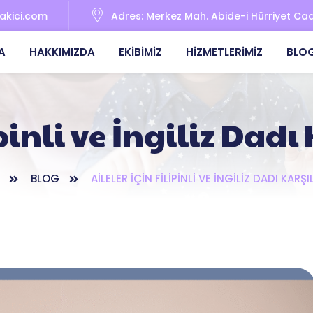
bakici.com
Adres:
Merkez Mah. Abide-i Hürriyet Cad. 
A
HAKKIMIZDA
EKIBIMIZ
HIZMETLERIMIZ
BLO
ipinli ve İngiliz Dad
BLOG
AILELER İÇIN FILIPINLI VE İNGILIZ DADI KARŞ