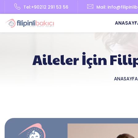
Skip
Tel:
+90212 291 53 56
Mail:
info@filipinli
to
content
ANASAYF
Aileler İçin Fil
ANASAYFA