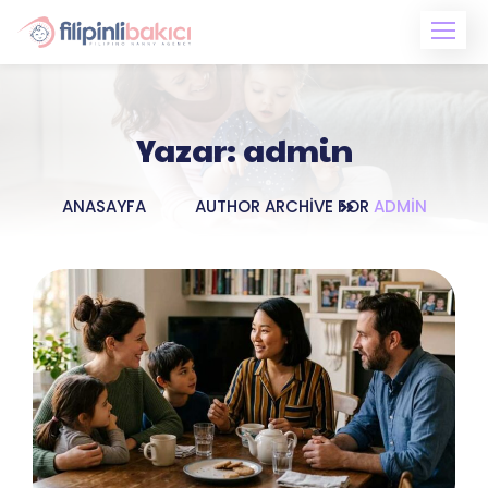
Skip
to
content
Yazar:
admin
ANASAYFA
AUTHOR ARCHIVE FOR
ADMIN