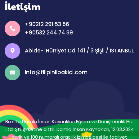
İletişim
+90212 291 53 56
+90532 244 74 39
Abide-i Hürriyet Cd. 141 / 3 Şişli / İSTANBUL
info@filipinlibakici.com
Bu site Damla İnsan Kaynakları Eğitim ve Danışmanlık Hiz.
Ltd. Şti. şirketine aittir. Damla İnsan Kaynakları, 12.03.2024
tarih ve 100 numaralı aracılık izin belgesi ile faaliyet