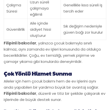
Uzun süreli
Çalışma
Genellikle kısa süreli iş
çalışmaya
Süresi
tercih eder
eğilimli
Aile içinde
Sık değişim nedeniyle
Güvenilirlik
aidiyet hissi
güven bağı zor kurulur
oluşturur
Filipinli bakıcılar
, yalnızca çocuk bakımıyla sınırlı
Ev İşlerine Yardımcı Olma Yeteneği
kalmaz, aynı zamanda ev işleri konusunda da oldukça
beceriklidirler. Çoğu, ev temizliği, yemek pişirme ve
çamaşır yıkama gibi konularda deneyimlidir.
Çok Yönlü Hizmet Sunma
Aileler için hem çocuk bakımı hem de ev işlerini aynı
anda yapabilen bir yardımcı büyük bir avantaj sağlar.
Filipinli bakıcılar
, düzenli ve titiz bir şekilde çalışarak ev
işlerinde de büyük destek sunar.