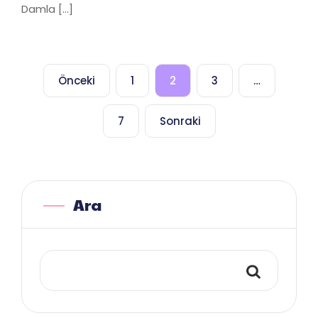
Damla […]
Yazı
Önceki
1
2
3
…
sayfalandırması
7
Sonraki
Ara