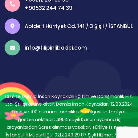
+90532 244 74 39
Abide-i Hürriyet Cd. 141 / 3 Şişli / İSTANBUL
info@filipinlibakici.com
Bu site Damla İnsan Kaynakları Eğitim ve Danışmanlık Hiz.
Ltd. Şti. şirketine aittir. Damla İnsan Kaynakları, 12.03.2024
tarih ve 100 numaralı aracılık izin belgesi ile faaliyet
göstermektedir. 4904 sayılı Kanun uyarınca iş
arayanlardan ücret alınması yasaktır. Türkiye İş Kurumu
İstanbul İl Müdürlüğü: 0212 249 29 87 Şişli Hizmet Merkezi: