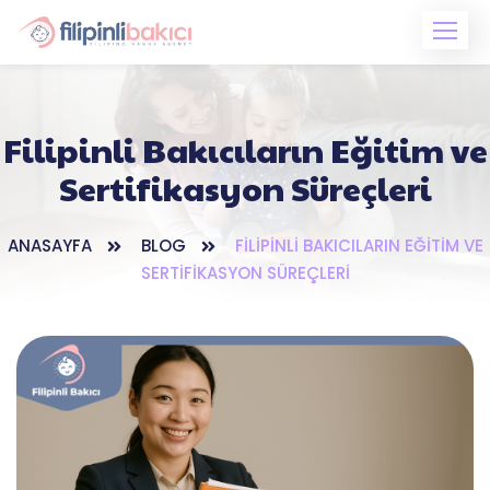
Skip
to
content
Filipinli Bakıcıların Eğitim ve
Sertifikasyon Süreçleri
ANASAYFA
BLOG
FILIPINLI BAKICILARIN EĞITIM VE
SERTIFIKASYON SÜREÇLERI