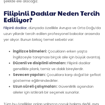
şekilde ele alacağız.
Filipinli Dadılar Neden Tercih
Ediliyor?
Filipinli dadılar
, dünyada özellikle Avrupa ve Orta Doğu’da
uzun yıllardır tercih edilen profesyonel bakıcılar arasında
yer alıyor. Bunun birkaç temel sebebi var:
İngilizce bilmeleri:
Çocukların erken yaşta
İngilizceyle tanışması birçok aile için büyük avantaj.
Düzenli ve disiplinli olmaları:
Filipinli dadılar
genellikle planlı, temiz ve dakik bireylerdir.
Sevecen yapıları:
Çocuklara karşı doğal bir şefkat
gösterme eğilimindedirler.
Uzun süreli çalışmaları:
Güvenilirlik açısından
aileler için istikrarlı bir seçenek sunarlar.
Tüm bu özellikler onları yalnızca çocuk bakımı değil, aynı