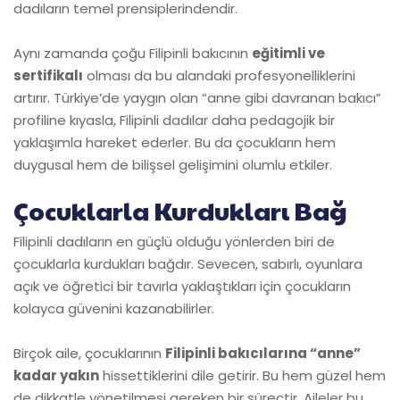
dadıların temel prensiplerindendir.
Aynı zamanda çoğu Filipinli bakıcının
eğitimli ve
sertifikalı
olması da bu alandaki profesyonelliklerini
artırır. Türkiye’de yaygın olan “anne gibi davranan bakıcı”
profiline kıyasla, Filipinli dadılar daha pedagojik bir
yaklaşımla hareket ederler. Bu da çocukların hem
duygusal hem de bilişsel gelişimini olumlu etkiler.
Çocuklarla Kurdukları Bağ
Filipinli dadıların en güçlü olduğu yönlerden biri de
çocuklarla kurdukları bağdır. Sevecen, sabırlı, oyunlara
açık ve öğretici bir tavırla yaklaştıkları için çocukların
kolayca güvenini kazanabilirler.
Birçok aile, çocuklarının
Filipinli bakıcılarına “anne”
kadar yakın
hissettiklerini dile getirir. Bu hem güzel hem
de dikkatle yönetilmesi gereken bir süreçtir. Aileler bu