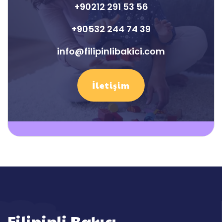
+90212 291 53 56
+90532 244 74 39
info@filipinlibakici.com
İletişim
Filipinli Bakıcı