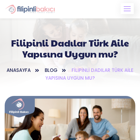
Skip
to
content
Filipinli Dadılar Türk Aile
Yapısına Uygun mu?
ANASAYFA
BLOG
FILIPINLI DADILAR TÜRK AILE
YAPISINA UYGUN MU?