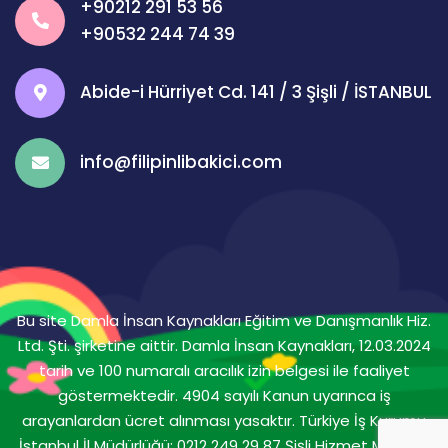
+90212 291 53 56
+90532 244 74 39
Abide-i Hürriyet Cd. 141 / 3 Şişli / İSTANBUL
info@filipinlibakici.com
Bu site Damla İnsan Kaynakları Eğitim ve Danışmanlık Hiz.
Ltd. Şti. şirketine aittir. Damla İnsan Kaynakları, 12.03.2024
tarih ve 100 numaralı aracılık izin belgesi ile faaliyet
göstermektedir. 4904 sayılı Kanun uyarınca iş
arayanlardan ücret alınması yasaktır. Türkiye İş Kurumu
İstanbul İl Müdürlüğü: 0212 249 29 87 Şişli Hizmet Merkezi: