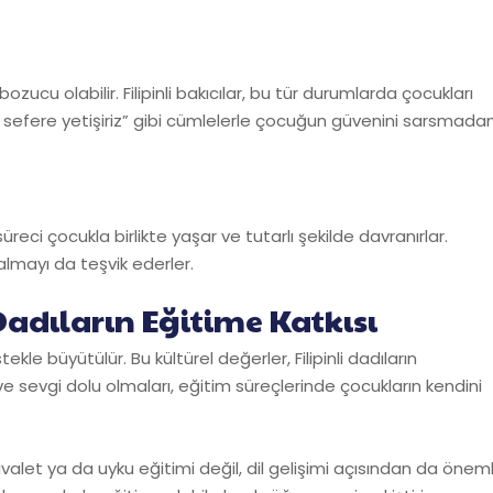
zucu olabilir. Filipinli bakıcılar, bu tür durumlarda çocukları
aki sefere yetişiriz” gibi cümlelerle çocuğun güvenini sarsmada
 süreci çocukla birlikte yaşar ve tutarlı şekilde davranırlar.
almayı da teşvik ederler.
 Dadıların Eğitime Katkısı
ekle büyütülür. Bu kültürel değerler, Filipinli dadıların
ve sevgi dolu olmaları, eğitim süreçlerinde çocukların kendini
valet ya da uyku eğitimi değil, dil gelişimi açısından da öneml