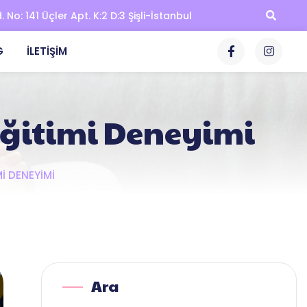
No: 141 Üçler Apt. K:2 D:3 Şişli-İstanbul
G
İLETIŞIM
 Eğitimi Deneyimi
MI DENEYIMI
Ara