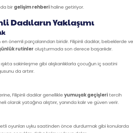
nda bir
gelişim rehberi
haline getiriyor.
li Dadıların Yaklaşımı
ık
en önemli parçalarından biridir. Filipinli dadılar, bebeklerde v
günlük rutinler
oluşturmada son derece başarılıdır.
kta sakinleşme gibi alışkanlıklarla çocuğun iç saatini
sunu da artırır.
e, Filipinli dadılar genellikle
yumuşak geçişleri
tercih
olarak yatağına alıştırır, yanında kalır ve güven verir.
hareketli oyunları uyku saatinden önce durdurmak gibi konularda