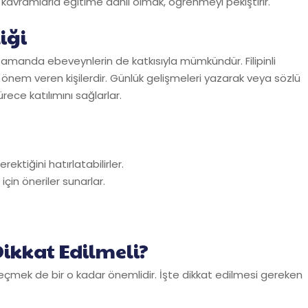
e kavramlarla eğitime dahil olmak, öğrenmeyi pekiştirir.
liği
ı zamanda ebeveynlerin de katkısıyla mümkündür. Filipinli
me önem veren kişilerdir. Günlük gelişmeleri yazarak veya sözlü
rece katılımını sağlarlar.
tiğini hatırlatabilirler.
çin öneriler sunarlar.
Dikkat Edilmeli?
yi seçmek de bir o kadar önemlidir. İşte dikkat edilmesi gereken