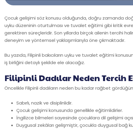
Çocuk gelişimi söz konusu olduğunda, doğru zamanda doğru
uyku düzeninin oturtulması ve tuvalet eğitimi gibi kritik evr
gerektiren süreçleridir. Son yıllarda birçok ailenin tercihi ha
deneyim ve yöntemsel yaklaşımlarıyla öne çıkmaktadır.
Bu yazıda, Filipinli bakıcıların uyku ve tuvalet eğitimi konusun
iş birliğini detaylı şekilde ele alacağız.
Filipinli Dadılar Neden Tercih E
Öncelikle Filipinli dadıların neden bu kadar rağbet gördüğüne 
Sabırlı, nazik ve disiplinlidir.
Çocuk gelişimi konusunda genellikle eğitimlidirler.
İngilizce bilmeleri sayesinde çocuklara dil gelişimi açıs
Duygusal zekâları gelişmiştir, çocukla duygusal bağ k