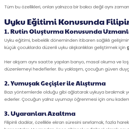
Tüm bu özellikleri, onları yalnızca bir bakıcı değil aynı zama
Uyku Eğitimi Konusunda Filipin
1. Rutin Oluşturma Konusunda Uzmanl
Uyku eğitimi, bebeklik döneminden itibaren sağlıklı gelişimin 
küçük çocuklarda düzenli uyku alışkanlıkları geliştirmek için
Her akşam aynı saatte yapılan banyo, masal okuma ve loş ışı
düzenlemeyi hedeflerler. Bu yaklaşım, çocuğun güven duygu
2. Yumuşak Geçişler ile Alıştırma
Bazı yöntemlerde olduğu gibi ağlatarak uykuya bırakmak yerin
ederler. Çocuğun yalnız uyumayı öğrenmesi için onu kademeli 
3. Uyaranları Azaltma
Filipinli dadılar, özellikle ekran süresini sınırlamak, fazla 