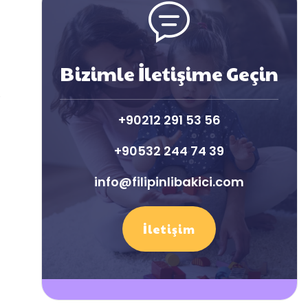
Bizimle İletişime Geçin
e
+90212 291 53 56
+90532 244 74 39
info@filipinlibakici.com
İletişim