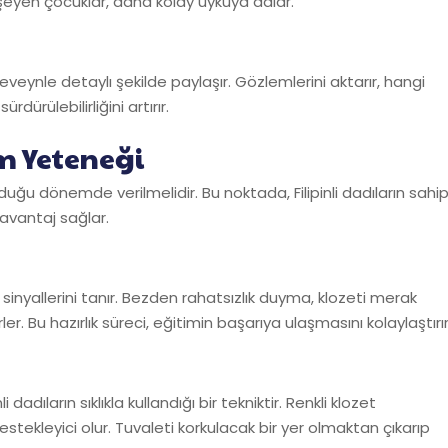
vşeyen çocuklar, daha kolay uykuya dalar.
eveynle detaylı şekilde paylaşır. Gözlemlerini aktarır, hangi
rdürülebilirliğini artırır.
em Yeteneği
lduğu dönemde verilmelidir. Bu noktada, Filipinli dadıların sahi
 avantaj sağlar.
inyallerini tanır. Bezden rahatsızlık duyma, klozeti merak
er. Bu hazırlık süreci, eğitimin başarıya ulaşmasını kolaylaştırır
adıların sıklıkla kullandığı bir tekniktir. Renkli klozet
estekleyici olur. Tuvaleti korkulacak bir yer olmaktan çıkarıp