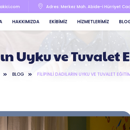
bakici.com
Adres:
Merkez Mah. Abide-i Hürriyet Cad. 
A
HAKKIMIZDA
EKIBIMIZ
HIZMETLERIMIZ
BLO
rın Uyku ve Tuvalet
BLOG
FILIPINLI DADILARIN UYKU VE TUVALET EĞITI