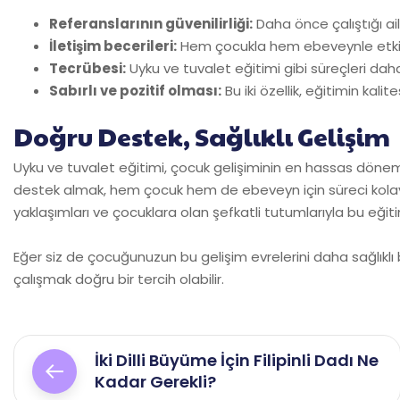
Referanslarının güvenilirliği:
Daha önce çalıştığı ail
İletişim becerileri:
Hem çocukla hem ebeveynle etkili 
Tecrübesi:
Uyku ve tuvalet eğitimi gibi süreçleri da
Sabırlı ve pozitif olması:
Bu iki özellik, eğitimin kalit
Doğru Destek, Sağlıklı Gelişim
Uyku ve tuvalet eğitimi, çocuk gelişiminin en hassas dönemleri
destek almak, hem çocuk hem de ebeveyn için süreci kolayl
yaklaşımları ve çocuklara olan şefkatli tutumlarıyla bu eğiti
Eğer siz de çocuğunuzun bu gelişim evrelerini daha sağlıklı bir
çalışmak doğru bir tercih olabilir.
Yazı
İki Dilli Büyüme İçin Filipinli Dadı Ne
Kadar Gerekli?
gezinmesi