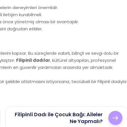
elerin deneyimleri önemlidir.
iletişim kurabilmeli.
ha önce yönetmiş olması bir avantajdır.
esini doğrudan etkiler.
ni kapsar. Bu süreçlerde sabırlı, bilinçli ve sevgi dolu bir
aştırır.
Filipinli dadılar
, kültürel altyapıları, profesyonel
mlerin en güvenilir yardımcıları arasında yer almaktadır.
 şekilde atlatmasını istiyorsanız, tecrübeli bir Filipinli dadıyla
Filipinli Dadı ile Çocuk Bağı: Aileler
Ne Yapmalı?