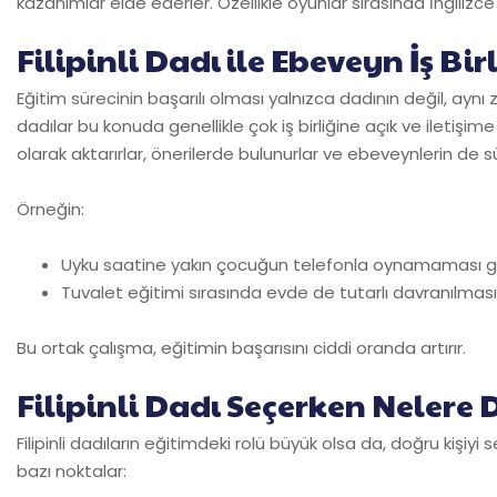
kazanımlar elde ederler. Özellikle oyunlar sırasında İngilizc
Filipinli Dadı ile Ebeveyn İş Bir
Eğitim sürecinin başarılı olması yalnızca dadının değil, ayn
dadılar bu konuda genellikle çok iş birliğine açık ve iletişi
olarak aktarırlar, önerilerde bulunurlar ve ebeveynlerin de sü
Örneğin:
Uyku saatine yakın çocuğun telefonla oynamaması gerek
Tuvalet eğitimi sırasında evde de tutarlı davranılması i
Bu ortak çalışma, eğitimin başarısını ciddi oranda artırır.
Filipinli Dadı Seçerken Nelere 
Filipinli dadıların eğitimdeki rolü büyük olsa da, doğru kişi
bazı noktalar: