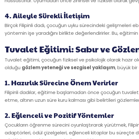
hassastırlar. Uyumadan önce zihinsel ve fiziksel olarak ge
4. Aileyle Sürekli İletişim
Birçok Filipinli dadı, çocuğun uyku sürecindeki gelişmeleri eb
yöntemin işe yaradığını birlikte değerlendirirler. Bu, eğitimin sü
Tuvalet Eğitimi: Sabır ve Gözl
Tuvalet eğitimi, çocuğun fiziksel ve psikolojik olarak hazır o
olduğu
gözlem yeteneği ve sezgisel yaklaşım
, büyük bir
1. Hazırlık Sürecine Önem Verirler
Filipinli dadılar, eğitime başlamadan önce çocuğun tuvalet s
etme, altının uzun süre kuru kalması gibi belirtileri gözlemlerl
2. Eğlenceli ve Pozitif Yöntemler
Çocukların öğrenme sürecini oyunlaştırarak yürütmek, Filipinli d
adaptörleri, ödül çizelgeleri, eğlenceli kitaplar bu süreçte d