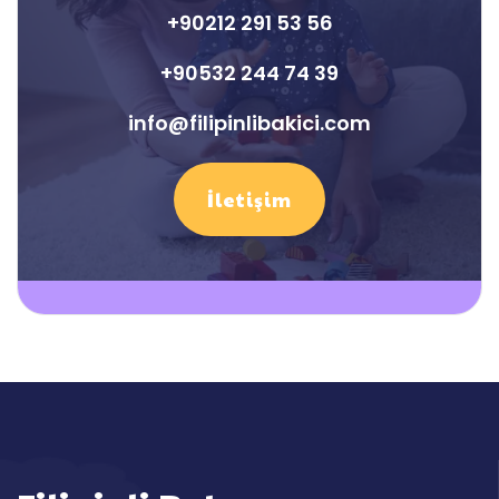
+90212 291 53 56
+90532 244 74 39
info@filipinlibakici.com
İletişim