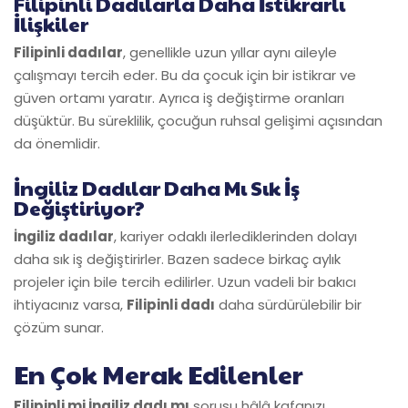
Filipinli Dadılarla Daha İstikrarlı
İlişkiler
Filipinli dadılar
, genellikle uzun yıllar aynı aileyle
çalışmayı tercih eder. Bu da çocuk için bir istikrar ve
güven ortamı yaratır. Ayrıca iş değiştirme oranları
düşüktür. Bu süreklilik, çocuğun ruhsal gelişimi açısından
da önemlidir.
İngiliz Dadılar Daha Mı Sık İş
Değiştiriyor?
İngiliz dadılar
, kariyer odaklı ilerlediklerinden dolayı
daha sık iş değiştirirler. Bazen sadece birkaç aylık
projeler için bile tercih edilirler. Uzun vadeli bir bakıcı
ihtiyacınız varsa,
Filipinli dadı
daha sürdürülebilir bir
çözüm sunar.
En Çok Merak Edilenler
Filipinli mi İngiliz dadı mı
sorusu hâlâ kafanızı