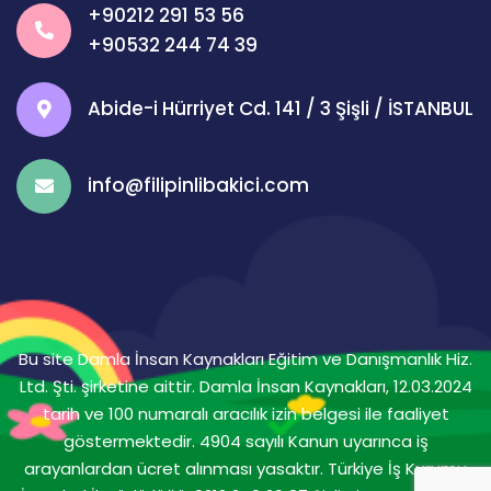
+90212 291 53 56
+90532 244 74 39
Abide-i Hürriyet Cd. 141 / 3 Şişli / İSTANBUL
info@filipinlibakici.com
Bu site Damla İnsan Kaynakları Eğitim ve Danışmanlık Hiz.
Ltd. Şti. şirketine aittir. Damla İnsan Kaynakları, 12.03.2024
tarih ve 100 numaralı aracılık izin belgesi ile faaliyet
göstermektedir. 4904 sayılı Kanun uyarınca iş
arayanlardan ücret alınması yasaktır. Türkiye İş Kurumu