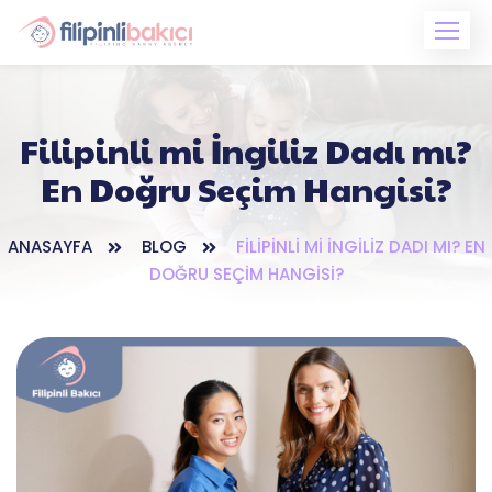
Skip
to
content
Filipinli mi İngiliz Dadı mı?
En Doğru Seçim Hangisi?
ANASAYFA
BLOG
FILIPINLI MI İNGILIZ DADI MI? EN
DOĞRU SEÇIM HANGISI?