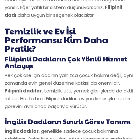
yansır. Eğer yatılı bir sistem düşünüyorsanız,
Filipinli
dadı
daha uygun bir seçenek olacaktır.
Temizlik ve Ev İşi
Performansı: Kim Daha
Pratik?
Filipinli Dadıların Çok Yönlü Hizmet
Anlayışı
Pek çok aile için dadının yalnızca çocuk bakımı değil, aynı
zamanda evin genel düzenine katkısı da önemlidir.
Filipinli dadılar
, temizlik, ütü, yemek gibi işlerde de aktif
rol alır. Hatta bazı Filipinli dadılar, ev yardımcısıyla dadılık
görevini aynı anda başarıyla yürütür.
İngiliz Dadıların Sınırlı Görev Tanımı
İngiliz dadılar
, genellikle sadece çocuk bakımına
odaklanır. Onlar için ev işleri, görev tanımının dışında kalır.