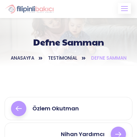
Skip
to
content
Defne Samman
ANASAYFA
TESTIMONIAL
DEFNE SAMMAN
Yazı
gezinmesi
Özlem Okutman
Nihan Yardımcı