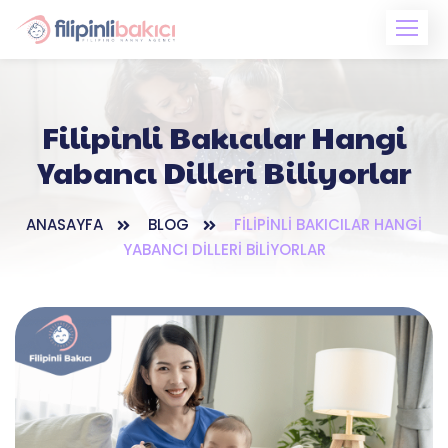
Skip
to
content
Filipinli Bakıcılar Hangi
Yabancı Dilleri Biliyorlar
ANASAYFA
BLOG
FILIPINLI BAKICILAR HANGI
YABANCI DILLERI BILIYORLAR